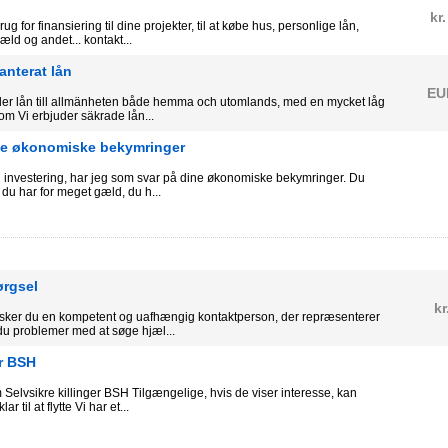
kr.
 for finansiering til dine projekter, til at købe hus, personlige lån,
æld og andet... kontakt...
anterat lån
EU
er lån till allmänheten både hemma och utomlands, med en mycket låg
om Vi erbjuder säkrade lån...
dine økonomiske bekymringer
 investering, har jeg som svar på dine økonomiske bekymringer. Du
, du har for meget gæld, du h...
ørgsel
kr
sker du en kompetent og uafhængig kontaktperson, der repræsenterer
du problemer med at søge hjæl...
er BSH
lvsikre killinger BSH Tilgængelige, hvis de viser interesse, kan
r til at flytte Vi har et...