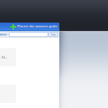
Placere din annonce gratis
uncer
. 11,-