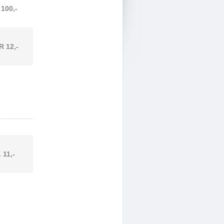
 100,-
R 12,-
. 11,-