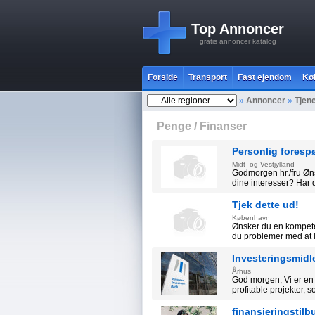
Top Annoncer
gratis annoncer katalog
Forside
Transport
Fast ejendom
Kø
»
Annoncer
»
Tjen
Penge / Finanser
Personlig foresp
Midt- og Vestjylland
Godmorgen hr./fru Øn
dine interesser? Har 
Tjek dette ud!
København
Ønsker du en kompete
du problemer med at l
Investeringsmidle
Århus
God morgen, Vi er en 
profitable projekter, s
finansieringstilb