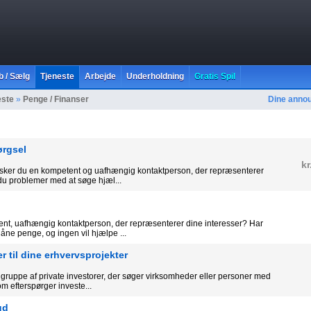
b / Sælg
Tjeneste
Arbejde
Underholdning
Gratis Spil
este
»
Penge / Finanser
Dine anno
ørgsel
kr
sker du en kompetent og uafhængig kontaktperson, der repræsenterer
du problemer med at søge hjæl...
nt, uafhængig kontaktperson, der repræsenterer dine interesser? Har
åne penge, og ingen vil hjælpe ...
r til dine erhvervsprojekter
gruppe af private investorer, der søger virksomheder eller personer med
om efterspørger investe...
ud