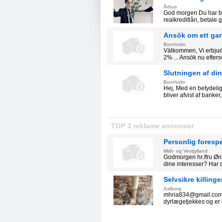
Århus
God morgen Du har brug
realkreditlån, betale g
Ansök om ett gar
Bornholm
Välkommen, Vi erbjud
2% ... Ansök nu efters
Slutningen af ​​
Bornholm
Hej, Med en betydelig
bliver afvist af banker
TOP 3 reklame annoncer
Personlig foresp
Midt- og Vestjylland
Godmorgen hr./fru Øn
dine interesser? Har 
Selvsikre killing
Aalborg
mhria834@gmail.com Se
dyrlægetjekkes og er kla