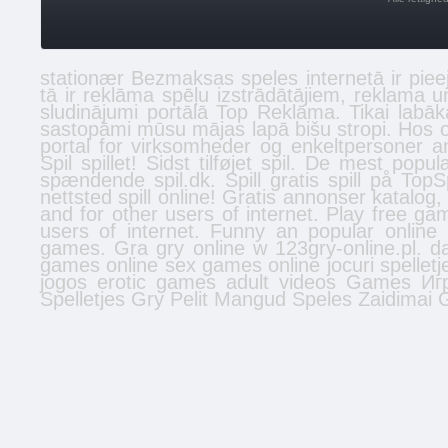
stationær
Bezmaksas
speles
internetā ir piee
tā ir reklāma spēļu izstrādātājiem, reklama 
sludinājumi
portālā Top Reklāma. Tikai labā
sastopāmi mūsu mājas lapā
bišu stropi
. Hos 
portal for virksomheder og enkeltpersoner
a
Spil spillet! Sidst tilføjet
spil
. De mest populæ
spændende spil.dk. Spill gratis
spill
på TopSpi
nettsted
spill online
! Gratis
annonser
katalog,
and for other users of internet. Play free 
users of internet. Funny an popular onlin
games. Gra gry online w 123gry-online.pl.
d
games online
sex games online
jocuri
spelletj
jogos
erotic games
adult videos
Games
Иг
Spelletjes
Gry
Pelit
Mangud
Speles
Zaidimai
G