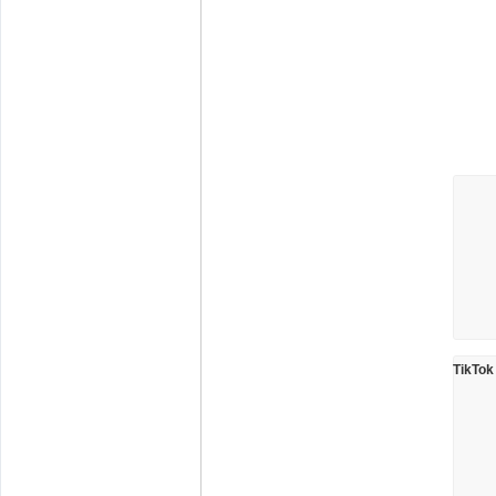
TikTok