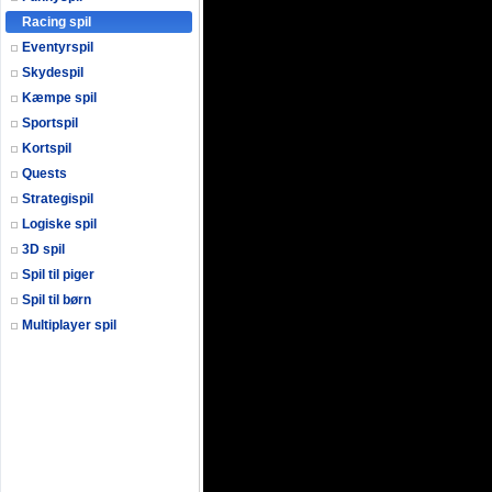
Racing spil
Eventyrspil
Skydespil
Kæmpe spil
Sportspil
Kortspil
Quests
Strategispil
Logiske spil
3D spil
Spil til piger
Spil til børn
Multiplayer spil