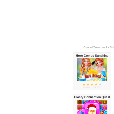
Cursed Treasure 2 - Sidst
Here Comes Sunshine
Spillet: 106,736
Frosty Connection Quest