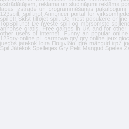
izstrādātājiem, reklama un sludinājumi reklāma po
lapas izstrade
un programmēšanas pakalpojumi 
123spill
,
spill.no
! Annoncer portal for virksomhed
spillet! Sidst tilføjet
spil
. De mest populære online s
TopSpill.no! De nyeste spill og morsomste spille
annonse gratis. Free
games
in UK and for other 
other users of internet. Funny an popular onli
123gry-online.pl.
darmowe gry
gry online
jeux
gioc
juegos
jatekok
lojra
Παιχνίδια
igre
mängud
ігри
j
Spil
Játékok
Spelletjes
Gry
Pelit
Mangud
Speles
Z