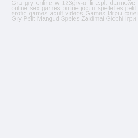
Gra gry online w 123gry-online.pl.
darmowe 
online
sex games online
jocuri
spelletjes
pelit
erotic games
adult videos
Games
Игры
фле
Gry
Pelit
Mangud
Speles
Zaidimai
Giochi
Ігри