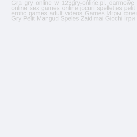
Gra gry online w 123gry-online.pl.
darmowe 
online
sex games online
jocuri
spelletjes
pelit
erotic games
adult videos
Games
Игры
фле
Gry
Pelit
Mangud
Speles
Zaidimai
Giochi
Ігри