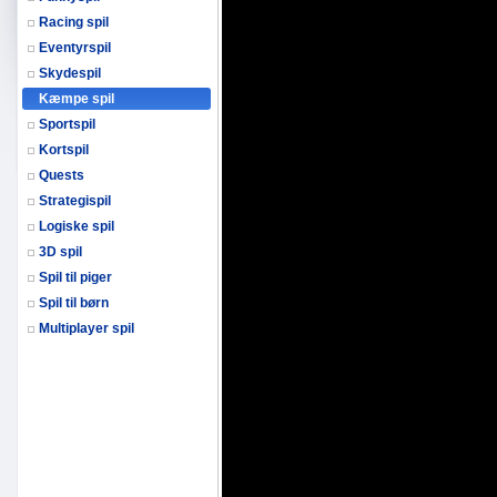
Racing spil
Eventyrspil
Skydespil
Kæmpe spil
Sportspil
Kortspil
Quests
Strategispil
Logiske spil
3D spil
Spil til piger
Spil til børn
Multiplayer spil