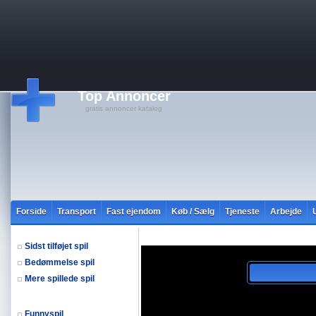
Top Annoncer
gratis annoncer katalog
Forside
Transport
Fast ejendom
Køb / Sælg
Tjeneste
Arbejde
Sidst tilføjet spil
Bedømmelse spil
Mere spillede spil
Funnyspil