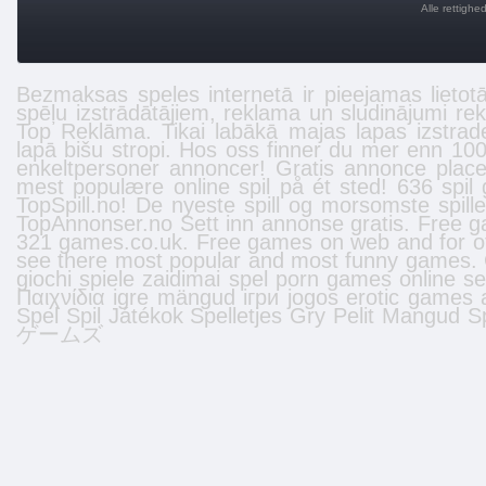
Alle rettigh
Bezmaksas
speles
internetā ir pieejamas lietot
spēļu izstrādātājiem, reklama un sludinājumi re
Top Reklāma. Tikai labākā
majas lapas izstrad
lapā
bišu stropi
. Hos oss finner du mer enn 1000
enkeltpersoner
annoncer
! Gratis annonce placer
mest populære online spil på ét sted! 636 spil
TopSpill.no! De nyeste spill og morsomste spil
TopAnnonser.no Sett inn annonse gratis. Free
g
321 games.co.uk. Free
games
on web and for ot
see there most popular and most funny games. G
giochi
spiele
zaidimai
spel
porn games online
se
Παιχνίδια
igre
mängud
ігри
jogos
erotic games
Spel
Spil
Játékok
Spelletjes
Gry
Pelit
Mangud
S
ゲームズ