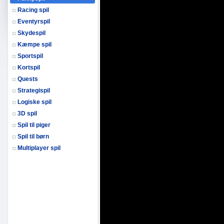
Racing spil
Eventyrspil
Skydespil
Kæmpe spil
Sportspil
Kortspil
Quests
Strategispil
Logiske spil
3D spil
Spil til piger
Spil til børn
Multiplayer spil