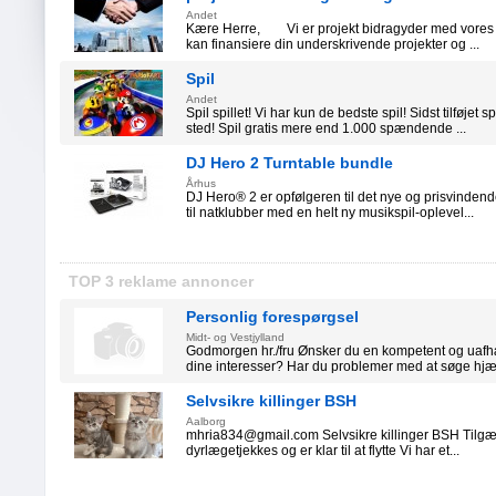
Andet
Kære Herre, Vi er projekt bidragyder med vores 
kan finansiere din underskrivende projekter og ...
Spil
Andet
Spil spillet! Vi har kun de bedste spil! Sidst tilføjet
sted! Spil gratis mere end 1.000 spændende ...
DJ Hero 2 Turntable bundle
Århus
DJ Hero® 2 er opfølgeren til det nye og prisvinden
til natklubber med en helt ny musikspil-oplevel...
TOP 3 reklame annoncer
Personlig forespørgsel
Midt- og Vestjylland
Godmorgen hr./fru Ønsker du en kompetent og uafh
dine interesser? Har du problemer med at søge hjæl
Selvsikre killinger BSH
Aalborg
mhria834@gmail.com Selvsikre killinger BSH Tilgæng
dyrlægetjekkes og er klar til at flytte Vi har et...