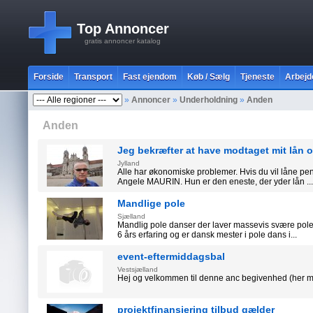
Top Annoncer
gratis annoncer katalog
Forside
Transport
Fast ejendom
Køb / Sælg
Tjeneste
Arbejd
»
Annoncer
»
Underholdning
»
Anden
Anden
Jeg bekræfter at have modtaget mit lån 
Jylland
Alle har økonomiske problemer. Hvis du vil låne peng
Angele MAURIN. Hun er den eneste, der yder lån ...
Mandlige pole
Sjælland
Mandlig pole danser der laver massevis svære pole 
6 års erfaring og er dansk mester i pole dans i...
event-eftermiddagsbal
Vestsjælland
Hej og velkommen til denne anc begivenhed (her me
projektfinansiering tilbud gælder