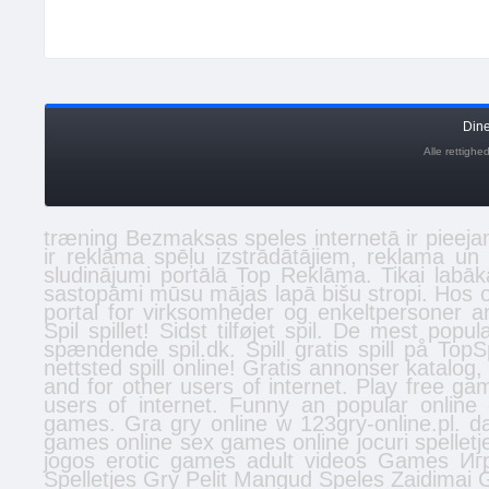
Din
Alle rettigh
træning
Bezmaksas
speles
internetā ir pieeja
ir reklāma spēļu izstrādātājiem, reklama un
sludinājumi
portālā Top Reklāma. Tikai labā
sastopāmi mūsu mājas lapā
bišu stropi
. Hos 
portal for virksomheder og enkeltpersoner
a
Spil spillet! Sidst tilføjet
spil
. De mest populæ
spændende spil.dk. Spill gratis
spill
på TopSpi
nettsted
spill online
! Gratis
annonser
katalog,
and for other users of internet. Play free 
users of internet. Funny an popular onlin
games. Gra gry online w 123gry-online.pl.
d
games online
sex games online
jocuri
spelletj
jogos
erotic games
adult videos
Games
Иг
Spelletjes
Gry
Pelit
Mangud
Speles
Zaidimai
G