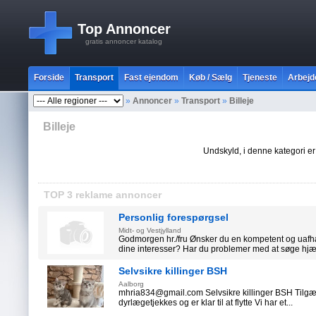
Top Annoncer
gratis annoncer katalog
Forside
Transport
Fast ejendom
Køb / Sælg
Tjeneste
Arbejd
»
Annoncer
»
Transport
»
Billeje
Billeje
Undskyld, i denne kategori e
TOP 3 reklame annoncer
Personlig forespørgsel
Midt- og Vestjylland
Godmorgen hr./fru Ønsker du en kompetent og uafh
dine interesser? Har du problemer med at søge hjæl
Selvsikre killinger BSH
Aalborg
mhria834@gmail.com Selvsikre killinger BSH Tilgæng
dyrlægetjekkes og er klar til at flytte Vi har et...