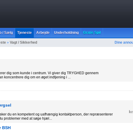
b / Sælg
Tjeneste
Arbejde
Underholdning
Gratis Spil
este
»
Vagt / Sikkerhed
Dine anno
er dig som kunde i centrum. Vi giver dig TRYGHED gennem
koncentrere dig om en øget indtjening i ...
ørgsel
kr
sker du en kompetent og uafhængig kontaktperson, der repræsenterer
du problemer med at søge hjæl...
er BSH