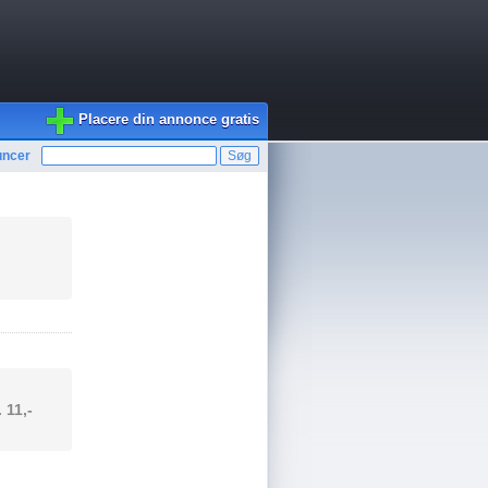
Placere din annonce gratis
uncer
. 11,-