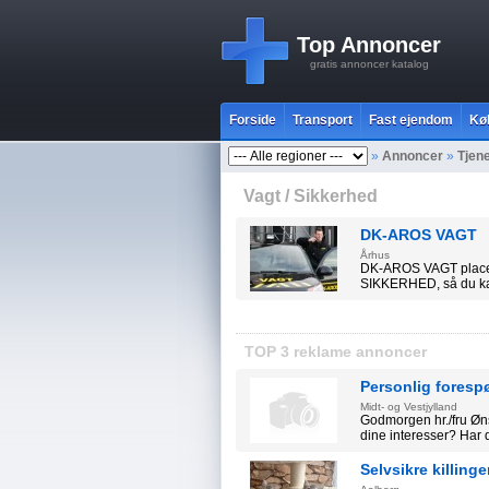
Top Annoncer
gratis annoncer katalog
Forside
Transport
Fast ejendom
Kø
»
Annoncer
»
Tjen
Vagt / Sikkerhed
DK-AROS VAGT
Århus
DK-AROS VAGT placer
SIKKERHED, så du kan 
TOP 3 reklame annoncer
Personlig foresp
Midt- og Vestjylland
Godmorgen hr./fru Øn
dine interesser? Har 
Selvsikre killing