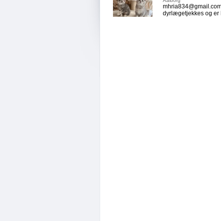
Aalborg
mhria834@gmail.com Se
dyrlægetjekkes og er kla