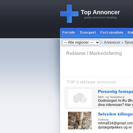
Top Annoncer
gratis annoncer katalog
Forside
Transport
Fast ejendom
Kø
»
Annoncer
»
Tjen
Reklame / Markedsføring
TOP 3 reklame annoncer
Personlig foresp
Midt- og Vestjylland
Godmorgen hr./fru Øn
dine interesser? Har 
Selvsikre killing
Aalborg
mhria834@gmail.com Se
dyrlægetjekkes og er kla