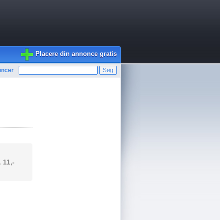
Placere din annonce gratis
uncer
. 11,-