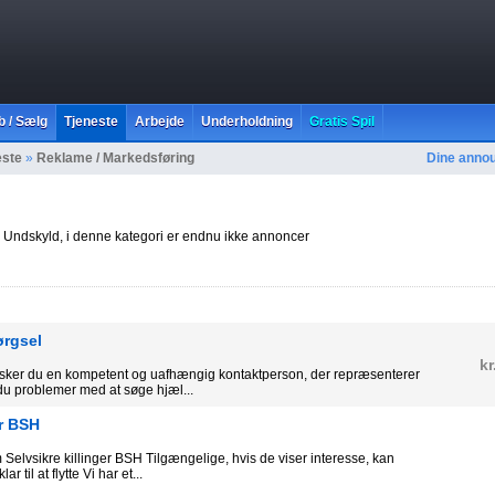
b / Sælg
Tjeneste
Arbejde
Underholdning
Gratis Spil
este
»
Reklame / Markedsføring
Dine anno
Undskyld, i denne kategori er endnu ikke annoncer
ørgsel
kr
sker du en kompetent og uafhængig kontaktperson, der repræsenterer
du problemer med at søge hjæl...
er BSH
lvsikre killinger BSH Tilgængelige, hvis de viser interesse, kan
r til at flytte Vi har et...