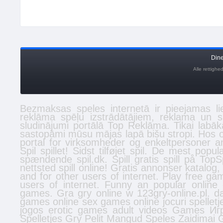
Din
Alle rettigh
Bezmaksas
speles
internetā ir pieejamas li
reklāma spēļu izstrādātājiem, reklama un 
sludinājumi
portālā Top Reklāma. Tikai labā
sastopāmi mūsu mājas lapā
bišu stropi
. Hos 
portal for virksomheder og enkeltpersoner
a
Spil spillet! Sidst tilføjet
spil
. De mest populæ
spændende spil.dk. Spill gratis
spill
på TopSpi
nettsted
spill online
! Gratis
annonser
katalog,
and for other users of internet. Play free 
users of internet. Funny an popular onlin
games. Gra gry online w 123gry-online.pl.
d
games online
sex games online
jocuri
spelletj
jogos
erotic games
adult videos
Games
Иг
Spelletjes
Gry
Pelit
Mangud
Speles
Zaidimai
G