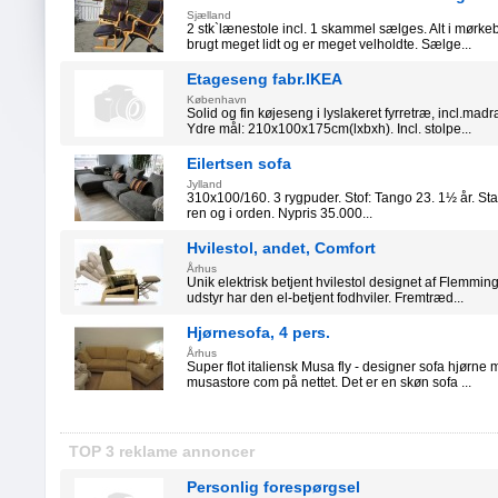
Sjælland
2 stk`lænestole incl. 1 skammel sælges. Alt i mørk
brugt meget lidt og er meget velholdte. Sælge...
Etageseng fabr.IKEA
København
Solid og fin køjeseng i lyslakeret fyrretræ, incl.ma
Ydre mål: 210x100x175cm(lxbxh). Incl. stolpe...
Eilertsen sofa
Jylland
310x100/160. 3 rygpuder. Stof: Tango 23. 1½ år. St
ren og i orden. Nypris 35.000...
Hvilestol, andet, Comfort
Århus
Unik elektrisk betjent hvilestol designet af Flemmin
udstyr har den el-betjent fodhviler. Fremtræd...
Hjørnesofa, 4 pers.
Århus
Super flot italiensk Musa fly - designer sofa hjørn
musastore com på nettet. Det er en skøn sofa ...
TOP 3 reklame annoncer
Personlig forespørgsel