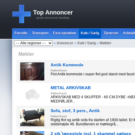
Top Annoncer
gratis annoncer katalog
Forside
Transport
Fast ejendom
Køb / Sælg
Tjeneste
Arbejd
»
Annoncer
»
Køb / Sælg
»
Møbler
Møbler
Antik Kommode
København
Flot Antik kommode i super flot god stand med facet s
METAL ARKIVSKAB
København
ARKIVSKAB MED 4 SKUFFER - 60 CM DYBE -
MEDFØLJER...
Sofa, stof, 3 pers., Antik
København
Rigtig flot og antik sofa fra starten af 1900-tallet. E
siddehøjde 46. Bundfarven er mørkegrå...
2 stk`lænestole incl. 1 skammel sælges