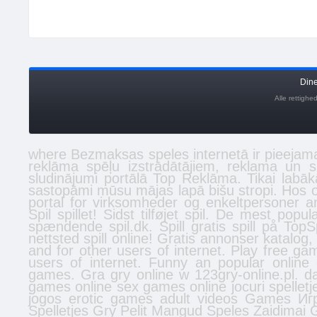
Din
Alle rettigh
where
Bezmaksas
speles
internetā ir pieejama
reklāma spēļu izstrādātājiem, reklama un 
sludinājumi
portālā Top Reklāma. Tikai labā
sastopāmi mūsu mājas lapā
bišu stropi
. Hos 
portal for virksomheder og enkeltpersoner
a
Spil spillet! Sidst tilføjet
spil
. De mest populæ
spændende spil.dk. Spill gratis
spill
på TopSpi
nettsted
spill online
! Gratis
annonser
katalog,
and for other users of internet. Play free 
users of internet. Funny an popular onlin
games. Gra gry online w 123gry-online.pl.
d
games online
sex games online
jocuri
spelletj
jogos
erotic games
adult videos
Games
Иг
Spelletjes
Gry
Pelit
Mangud
Speles
Zaidimai
G