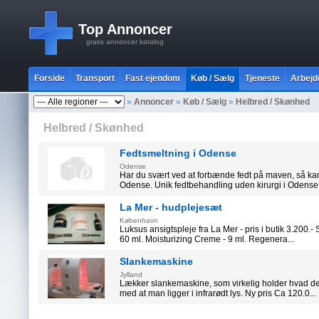
Top Annoncer
gratis annoncer katalog
Forside
Transport
Fast ejendom
Køb / Sælg
Tjeneste
Arbejd
»
Annoncer
»
Køb / Sælg
»
Helbred / Skønhed
Helbred / Skønhed
Fedtsmeltning i Odense
Odense
Har du svært ved at forbænde fedt på maven, så ka
Odense. Unik fedtbehandling uden kirurgi i Odense. 
La Mer - hudplejesæt
København
Luksus ansigtspleje fra La Mer - pris i butik 3.200.- 
60 ml. Moisturizing Creme - 9 ml. Regenera...
Slankemaskine
Jylland
Lækker slankemaskine, som virkelig holder hvad de
med at man ligger i infrarødt lys. Ny pris Ca 120.0...