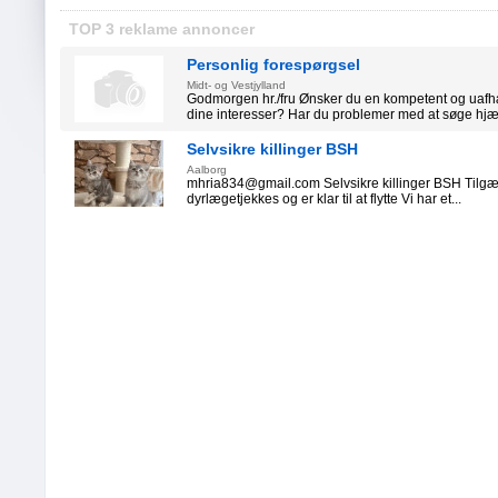
TOP 3 reklame annoncer
Personlig forespørgsel
Midt- og Vestjylland
Godmorgen hr./fru Ønsker du en kompetent og uafh
dine interesser? Har du problemer med at søge hjæl
Selvsikre killinger BSH
Aalborg
mhria834@gmail.com Selvsikre killinger BSH Tilgæng
dyrlægetjekkes og er klar til at flytte Vi har et...