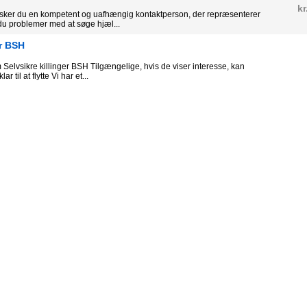
kr
sker du en kompetent og uafhængig kontaktperson, der repræsenterer
du problemer med at søge hjæl...
er BSH
lvsikre killinger BSH Tilgængelige, hvis de viser interesse, kan
r til at flytte Vi har et...