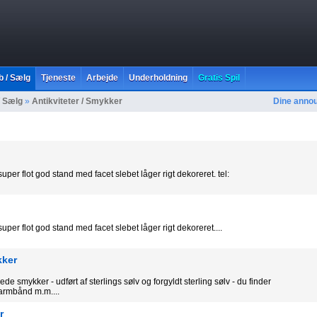
b / Sælg
Tjeneste
Arbejde
Underholdning
Gratis Spil
/ Sælg
»
Antikviteter / Smykker
Dine anno
uper flot god stand med facet slebet låger rigt dekoreret. tel:
uper flot god stand med facet slebet låger rigt dekoreret....
kker
de smykker - udført af sterlings sølv og forgyldt sterling sølv - du finder
armbånd m.m....
r