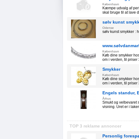
København
Kæmpe udvalg af perle
skal bruge til at lave 
sølv kunst smyk
Odense
sølv kunst smykker :
www.sølvdanmar
København
Køb dine smykker hos
om i verden, til prise
Smykker
København
Køb dine smykker hos
om i verden, til prise
Engels standur, 
Århus
Smukt og velbevaret s
visning. Uret er i lake
TOP 3 reklame annoncer
Personlig foresp