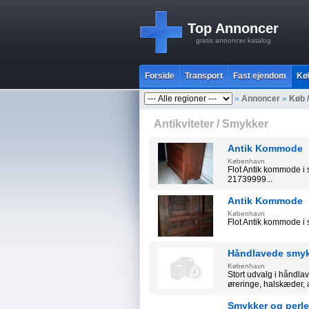
Top Annoncer
gratis annoncer katalog
Forside
Transport
Fast ejendom
Kø
»
Annoncer
»
Køb 
Antikviteter / Smykker
Antik Kommode
København
Flot Antik kommode i s
21739999...
Antik Kommode
København
Flot Antik kommode i s
Håndlavede smy
København
Stort udvalg i håndlave
øreringe, halskæder, 
Smykker og perle