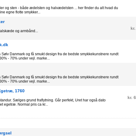
r og sten - både ædelsten og halvædelsten ... her finder du alt hvad du
dine egne flotte smykker...
ker
kr.
 halskæde og armbånd...
k.dk
 Sølv Danmark og få smukt design fra de bedste smykkekunstnere rundt
r 30% - 70% under vejl. marke...
 Sølv Danmark og få smukt design fra de bedste smykkekunstnere rundt
r 30% - 70% under vejl. marke...
Egetræ, 1760
kr. 
tandur. Sælges grund fraflytning. Går perfekt, Uret har også dato
ret egetræ. Normal pris ca kr...
ørgsel