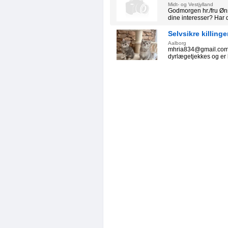
Midt- og Vestjylland
Godmorgen hr./fru Øn
dine interesser? Har 
Selvsikre killing
Aalborg
mhria834@gmail.com Se
dyrlægetjekkes og er kla