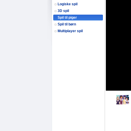
Logiske spil
3D spil
Spil til piger
Spil til børn
Multiplayer spil