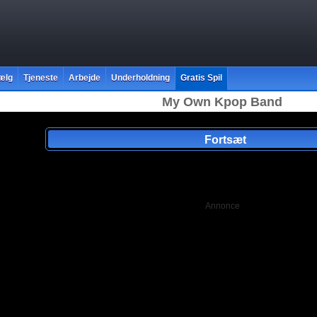
ælg
Tjeneste
Arbejde
Underholdning
Gratis Spil
My Own Kpop Band
Fortsæt
Annonce