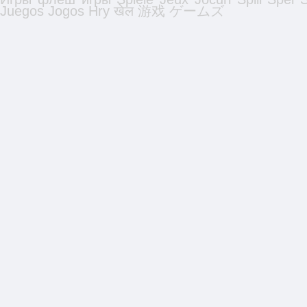
Juegos
Jogos
Hry
खेल
游戏
ゲームズ