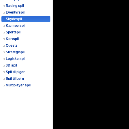
Racing spil
Eventyrspil
Skydespil
Kæmpe spil
Sportspil
Kortspil
Quests
Strategispil
Logiske spil
3D spil
Spil til piger
Spil til børn
Multiplayer spil