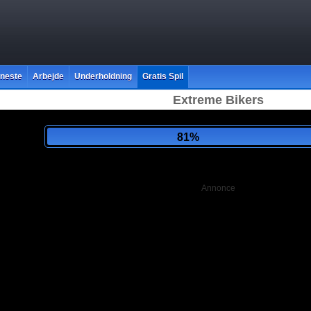
eneste
Arbejde
Underholdning
Gratis Spil
Extreme Bikers
85%
Annonce