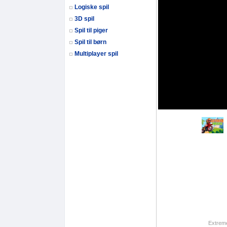
Logiske spil
3D spil
Spil til piger
Spil til børn
Multiplayer spil
Extreme