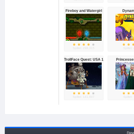
Fireboy and Watergirl
Dynam
Spillet: 298,315
Spillet:
TrollFace Quest: USA 1
Princesse
Make
Spillet: 141,847
Spillet:
Din