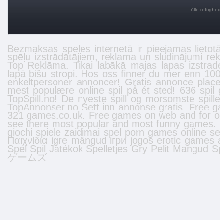
Alle rettigh
Bezmaksas
speles
internetā ir pieejamas lietot
spēļu izstrādātājiem, reklama un sludinājumi re
Top Reklāma. Tikai labākā
majas lapas izstrad
lapā
bišu stropi
. Hos oss finner du mer enn 1000
enkeltpersoner
annoncer
! Gratis annonce placer
mest populære online spil på ét sted! 636 spil
TopSpill.no! De nyeste spill og morsomste spil
TopAnnonser.no Sett inn annonse gratis. Free
g
321 games.co.uk. Free
games
on web and for ot
see there most popular and most funny games. G
giochi
spiele
zaidimai
spel
porn games online
se
Παιχνίδια
igre
mängud
ігри
jogos
erotic games
Spel
Spil
Játékok
Spelletjes
Gry
Pelit
Mangud
S
ゲームズ