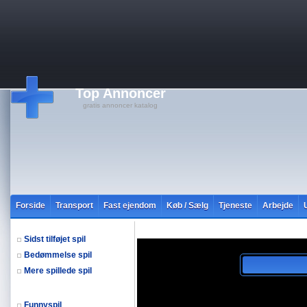
Top Annoncer
gratis annoncer katalog
Forside
Transport
Fast ejendom
Køb / Sælg
Tjeneste
Arbejde
Sidst tilføjet spil
Bedømmelse spil
Mere spillede spil
Funnyspil