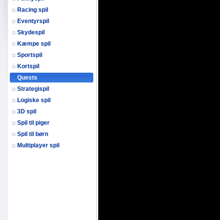
Racing spil
Eventyrspil
Skydespil
Kæmpe spil
Sportspil
Kortspil
Quests
Strategispil
Logiske spil
3D spil
Spil til piger
Spil til børn
Multiplayer spil