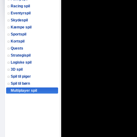
Racing spil
Eventyrspil
Skydespil
Kæmpe spil
Sportspil
Kortspil
Quests
Strategispil
Logiske spil
3D spil
Spil til piger
Spil til børn
Multiplayer spil