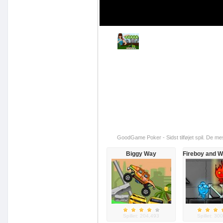
GoodGame Poker - Sidst tilføjet spil. De me
Biggy Way
Fireboy and Wa
Spillet: 204,493
Spillet: 30