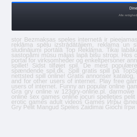
Din
Alle rettigh
stor
Bezmaksas
speles
internetā ir pieejamas
reklāma spēļu izstrādātājiem, reklama un s
sludinājumi
portālā Top Reklāma. Tikai labā
sastopāmi mūsu mājas lapā
bišu stropi
. Hos o
portal for virksomheder og enkeltpersoner
ann
spillet! Sidst tilføjet
spil
. De mest populære 
spændende spil.dk. Spill gratis
spill
på TopSpi
nettsted
spill online
! Gratis
annonser
katalog,
and for other users of internet. Play free 
users of internet. Funny an popular online g
Gra gry online w 123gry-online.pl.
darmowe 
online
sex games online
jocuri
spelletjes
pelit
erotic games
adult videos
Games
Игры
фле
Gry
Pelit
Mangud
Speles
Zaidimai
Giochi
Ігри