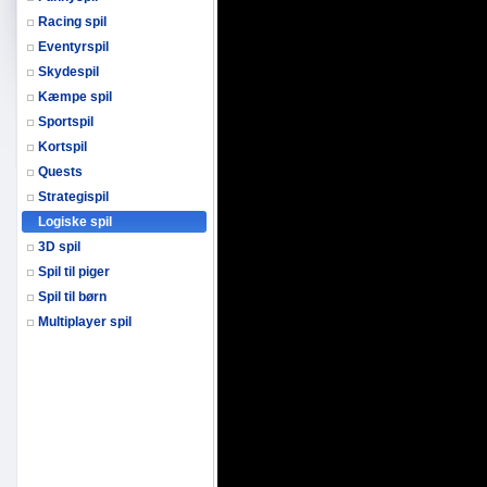
Racing spil
Eventyrspil
Skydespil
Kæmpe spil
Sportspil
Kortspil
Quests
Strategispil
Logiske spil
3D spil
Spil til piger
Spil til børn
Multiplayer spil