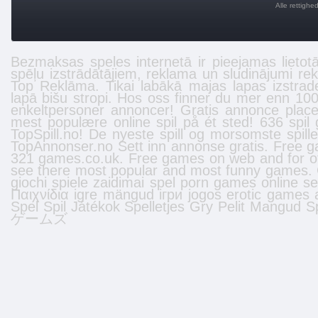
Alle rettigh
Bezmaksas
speles
internetā ir pieejamas lietot
spēļu izstrādātājiem, reklama un sludinājumi re
Top Reklāma. Tikai labākā
majas lapas izstrad
lapā
bišu stropi
. Hos oss finner du mer enn 1000
enkeltpersoner
annoncer
! Gratis annonce placer
mest populære online spil på ét sted! 636 spil
TopSpill.no! De nyeste spill og morsomste spil
TopAnnonser.no Sett inn annonse gratis. Free
g
321 games.co.uk. Free
games
on web and for ot
see there most popular and most funny games. G
giochi
spiele
zaidimai
spel
porn games online
se
Παιχνίδια
igre
mängud
ігри
jogos
erotic games
Spel
Spil
Játékok
Spelletjes
Gry
Pelit
Mangud
S
ゲームズ