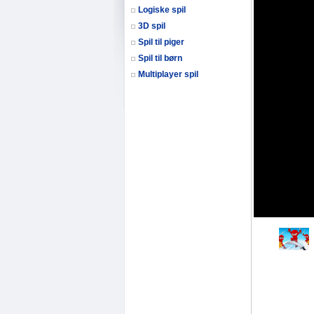
Logiske spil
3D spil
Spil til piger
Spil til børn
Multiplayer spil