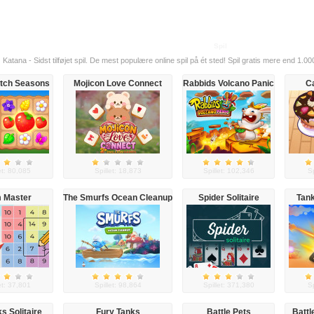
Spil
Katana - Sidst tilføjet spil. De mest populære online spil på ét sted! Spil gratis mere end 1.0
tch Seasons
Mojicon Love Connect
Rabbids Volcano Panic
C
et: 80,085
Spillet: 18,873
Spillet: 102,346
Sp
 Master
The Smurfs Ocean Cleanup
Spider Solitaire
Tan
et: 37,801
Spillet: 98,864
Spillet: 371,380
Sp
s Solitaire
Fury Tanks
Battle Pets
Battl