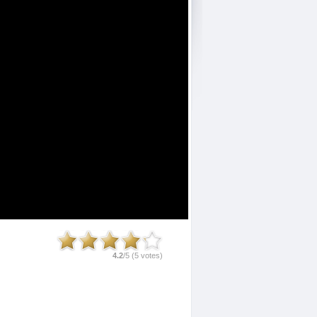
4.2
/5 (
5
votes)