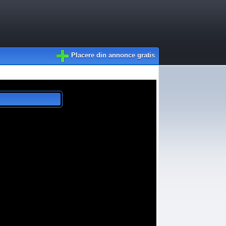
Placere din annonce gratis