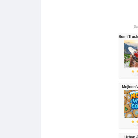
Bat
Semi Truck
Spil
Mojicon 
Spil
Urban A