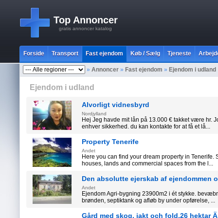
Top Annoncer
gratis annoncer katalog
Forside
Transport
Fast ejendom
Køb / Sælg
Tjeneste
Arbejd
»
Annoncer
»
Fast ejendom
»
Ejendom i udland
Ejendom i udland
Alvorligt vidnesbyrd
Nordjylland
Hej Jeg havde mit lån på 13.000 € takket være hr. 
enhver sikkerhed. du kan kontakte for at få et lå...
Property Tenerife
Andet
Here you can find your dream property in Tenerife. S
houses, lands and commercial spaces from the l...
Den absolutte ejerskab af ejendommen o
Andet
Ejendom Agri-bygning 23900m2 i ét stykke. bevæbn
brønden, septiktank og afløb by under opførelse, ...
Gård med skog, jakt och fold.26 hektar 