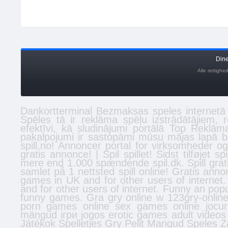
Din
Alle rettigh
Dankortterminal
Bezmaksas
speles
internetā 
Spēles tā ir reklāma spēļu izstrādātājiem,
efektīvi, kā
sludinājumi
portālā Top Reklāma
pakalpojumi ir sastopāmi mūsu mājas lapā
b
spill.no
! Annoncer portal for virksomheder o
gratis annonce! | Spil spillet! Sidst tilføjet
spi
mere end 1.000 spændende spil.dk. Spill grat
samlet på 1 nettsted
spill online
! Gratis
anno
games
in UK and for other users of interne
and for other users of internet. Funny an pop
funny games. Gra gry online w 123gry-online
porn games online
sex games online
jocur
mängud
ігри
jogos
erotic games
adult videos
Játékok
Spelletjes
Gry
Pelit
Mangud
Speles
Z