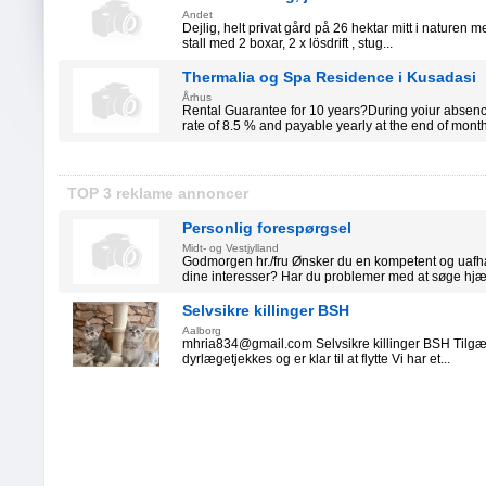
Andet
Dejlig, helt privat gård på 26 hektar mitt i naturen m
stall med 2 boxar, 2 x lösdrift , stug...
Thermalia og Spa Residence i Kusadasi
Århus
Rental Guarantee for 10 years?During yoiur absen
rate of 8.5 % and payable yearly at the end of month
TOP 3 reklame annoncer
Personlig forespørgsel
Midt- og Vestjylland
Godmorgen hr./fru Ønsker du en kompetent og uafh
dine interesser? Har du problemer med at søge hjæl
Selvsikre killinger BSH
Aalborg
mhria834@gmail.com Selvsikre killinger BSH Tilgæng
dyrlægetjekkes og er klar til at flytte Vi har et...