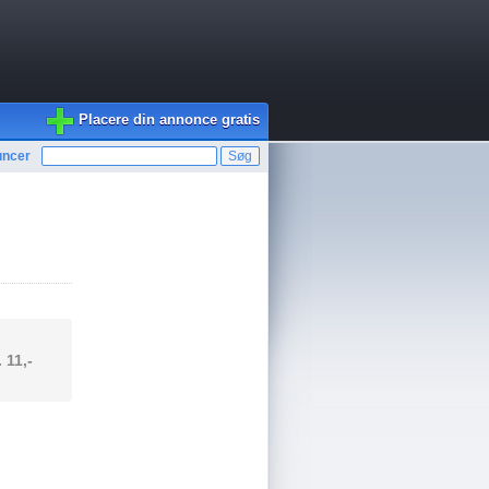
Placere din annonce gratis
uncer
. 11,-