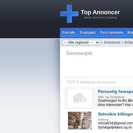
Top Annoncer
gratis annoncer katalog
Forside
Transport
Fast ejendom
Kø
»
Annoncer
»
Arbe
Sommerjob
TOP 3 reklame annoncer
Personlig foresp
Midt- og Vestjylland
Godmorgen hr./fru Øn
dine interesser? Har 
Selvsikre killing
Aalborg
mhria834@gmail.com Se
dyrlægetjekkes og er kla