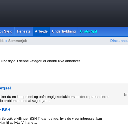
b / Sælg
Tjeneste
Arbejde
Underholdning
Gratis Spil
jde
»
Sommerjob
Dine anno
Undskyld, i denne kategori er endnu ikke annoncer
ørgsel
kr
sker du en kompetent og uafhængig kontaktperson, der repræsenterer
du problemer med at søge hjæl...
er BSH
lvsikre killinger BSH Tilgængelige, hvis de viser interesse, kan
r til at flytte Vi har et...