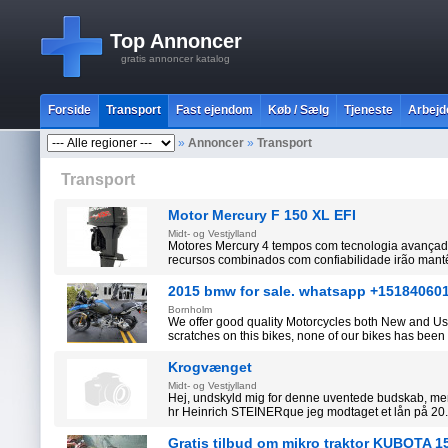
Top Annoncer
gratis annoncer katalog
Forside
Transport
Fast ejendom
Køb / Sælg
Tjeneste
Arbejd
»
Annoncer
»
Transport
Transport
Motor Mercury F 150 XL EFI
Midt- og Vestjylland
Motores Mercury 4 tempos com tecnologia avançad
recursos combinados com confiabilidade irão mantê-
2015 bmw for sale. whatsapp +15184060
Bornholm
We offer good quality Motorcycles both New and Us
scratches on this bikes, none of our bikes has been 
Krogvænget
Midt- og Vestjylland
Hej, undskyld mig for denne uventede budskab, men
hr Heinrich STEINERque jeg modtaget et lån på 20..
Gratis tilbud om mikro traktor KUBOTA 