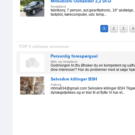
Mitsubishi Outlander 2,2 DI-D
Nordjylland
fabriksny, 7 person, aut.gear/tiptronic, 18" alufælge, f
fartpilot, kørecomputer, udv. temp...
1
2
3
4
TOP 3 reklame annoncer
Personlig forespørgsel
Midt- og Vestjylland
Godmorgen hr./fru Ønsker du en kompetent og uafh
dine interesser? Har du problemer med at søge hjæl
Selvsikre killinger BSH
Aalborg
mhria834@gmail.com Selvsikre killinger BSH Tilgæng
dyrlægetjekkes og er klar til at flytte Vi har et...