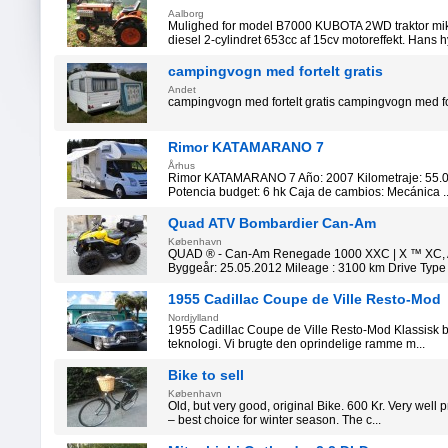
Aalborg
Mulighed for model B7000 KUBOTA 2WD traktor mik
diesel 2-cylindret 653cc af 15cv motoreffekt. Hans hy
campingvogn med fortelt gratis
Andet
campingvogn med fortelt gratis campingvogn med fort
Rimor KATAMARANO 7
Århus
Rimor KATAMARANO 7 Año: 2007 Kilometraje: 55.0
Potencia budget: 6 hk Caja de cambios: Mecánica ..
Quad ATV Bombardier Can-Am
København
QUAD ® - Can-Am Renegade 1000 XXC | X ™ XC, 
Byggeår: 25.05.2012 Mileage : 3100 km Drive Type :
1955 Cadillac Coupe de Ville Resto-Mod
Nordjylland
1955 Cadillac Coupe de Ville Resto-Mod Klassisk bil 
teknologi. Vi brugte den oprindelige ramme m...
Bike to sell
København
Old, but very good, original Bike. 600 Kr. Very well p
– best choice for winter season. The c...