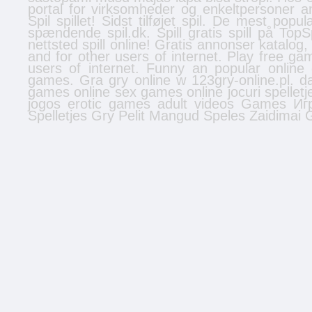
portal for virksomheder og enkeltpersoner
a
Spil spillet! Sidst tilføjet
spil
. De mest populæ
spændende spil.dk. Spill gratis
spill
på TopSpi
nettsted
spill online
! Gratis
annonser
katalog,
and for other users of internet. Play free 
users of internet. Funny an popular onlin
games. Gra gry online w 123gry-online.pl.
d
games online
sex games online
jocuri
spelletj
jogos
erotic games
adult videos
Games
Иг
Spelletjes
Gry
Pelit
Mangud
Speles
Zaidimai
G