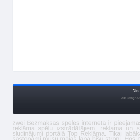
Din
Alle rettigh
zwei
Bezmaksas
speles
internetā ir pieejamas
reklāma spēļu izstrādātājiem, reklama un 
sludinājumi
portālā Top Reklāma. Tikai labā
sastopāmi mūsu mājas lapā
bišu stropi
. Hos 