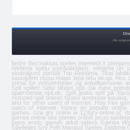
Din
Alle rettigh
fjedre
Bezmaksas
speles
internetā ir pieejama
reklāma spēļu izstrādātājiem, reklama un 
sludinājumi
portālā Top Reklāma. Tikai labā
sastopāmi mūsu mājas lapā
bišu stropi
. Hos 
portal for virksomheder og enkeltpersoner
a
Spil spillet! Sidst tilføjet
spil
. De mest populæ
spændende spil.dk. Spill gratis
spill
på TopSpi
nettsted
spill online
! Gratis
annonser
katalog,
and for other users of internet. Play free 
users of internet. Funny an popular onlin
games. Gra gry online w 123gry-online.pl.
d
games online
sex games online
jocuri
spelletj
jogos
erotic games
adult videos
Games
Иг
Spelletjes
Gry
Pelit
Mangud
Speles
Zaidimai
G