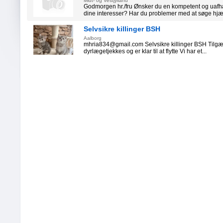
Midt- og Vestjylland
Godmorgen hr./fru Ønsker du en kompetent og uafh
dine interesser? Har du problemer med at søge hjæl
Selvsikre killinger BSH
Aalborg
mhria834@gmail.com Selvsikre killinger BSH Tilgæng
dyrlægetjekkes og er klar til at flytte Vi har et...