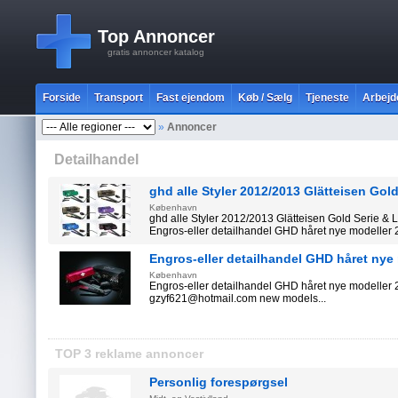
Top Annoncer
gratis annoncer katalog
Forside
Transport
Fast ejendom
Køb / Sælg
Tjeneste
Arbejd
»
Annoncer
Detailhandel
ghd alle Styler 2012/2013 Glätteisen Gol
København
ghd alle Styler 2012/2013 Glätteisen Gold Serie
Engros-eller detailhandel GHD håret nye modeller 2
Engros-eller detailhandel GHD håret nye
København
Engros-eller detailhandel GHD håret nye modeller
gzyf621@hotmail.com new models...
TOP 3 reklame annoncer
Personlig forespørgsel