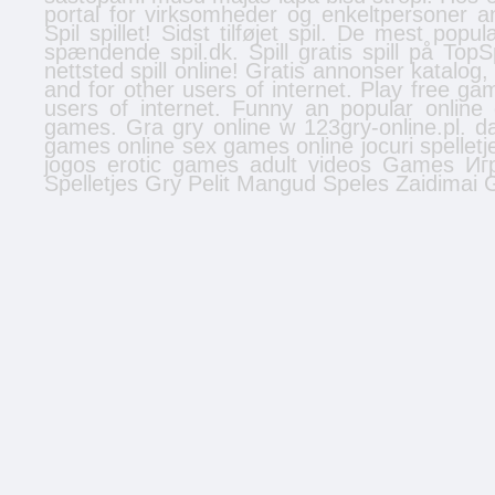
portal for virksomheder og enkeltpersoner
a
Spil spillet! Sidst tilføjet
spil
. De mest populæ
spændende spil.dk. Spill gratis
spill
på TopSpi
nettsted
spill online
! Gratis
annonser
katalog,
and for other users of internet. Play free 
users of internet. Funny an popular onlin
games. Gra gry online w 123gry-online.pl.
d
games online
sex games online
jocuri
spelletj
jogos
erotic games
adult videos
Games
Иг
Spelletjes
Gry
Pelit
Mangud
Speles
Zaidimai
G