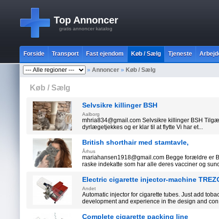
Top Annoncer
gratis annoncer katalog
Forside
Transport
Fast ejendom
Køb / Sælg
Tjeneste
Arbejd
»
Annoncer
»
Køb / Sælg
Køb / Sælg
Selvsikre killinger BSH
Aalborg
mhria834@gmail.com Selvsikre killinger BSH Tilgæng
dyrlægetjekkes og er klar til at flytte Vi har et...
British shorthair med stamtavle,
Århus
mariahansen1918@gmail.com Begge forældre er Bri
raske indekatte som har alle deres vacciner og sund
Electric cigarette injector-machine TR
Andet
Automatic injector for cigarette tubes. Just add tob
development and experience in the design and con.
Complete cigarette packing line