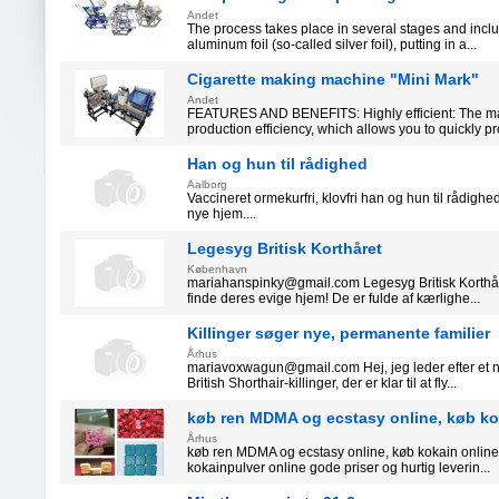
Andet
The process takes place in several stages and inclu
aluminum foil (so-called silver foil), putting in a...
Cigarette making machine "Mini Mark"
Andet
FEATURES AND BENEFITS: Highly efficient: The ma
production efficiency, which allows you to quickly pr
Han og hun til rådighed
Aalborg
Vaccineret ormekurfri, klovfri han og hun til rådighed,
nye hjem....
Legesyg Britisk Korthåret
København
mariahanspinky@gmail.com Legesyg Britisk Korthåret 
finde deres evige hjem! De er fulde af kærlighe...
Killinger søger nye, permanente familier
Århus
mariavoxwagun@gmail.com Hej, jeg leder efter et nyt
British Shorthair-killinger, der er klar til at fly...
køb ren MDMA og ecstasy online, køb koka
Århus
køb ren MDMA og ecstasy online, køb kokain online.
kokainpulver online gode priser og hurtig leverin...