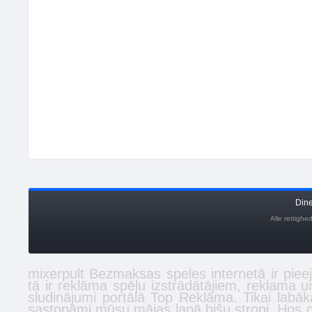
Din
Alle rettigh
mixerpult
Bezmaksas
speles
internetā ir piee
tā ir reklāma spēļu izstrādātājiem, reklama 
sludinājumi
portālā Top Reklāma. Tikai labā
sastopāmi mūsu mājas lapā
bišu stropi
. Hos 