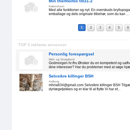
Min thermomix tm31-2
København
Med alle funktioner og nyt. En overskuds bryllups
emballage og dets originale tilbehør, som du kan ...
1
2
3
4
5
6
TOP 3 reklame annoncer
Personlig forespørgsel
Midt- og Vestjylland
Godmorgen hr./fru Ønsker du en kompetent og uafh
dine interesser? Har du problemer med at søge hjæl
Selvsikre killinger BSH
Aalborg
mhria834@gmail.com Selvsikre killinger BSH Tilgæng
dyrlægetjekkes og er klar til at flytte Vi har et...