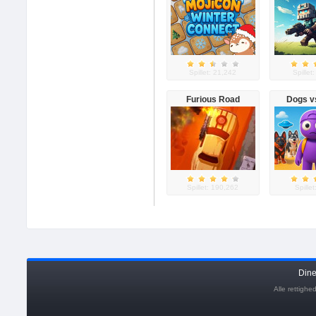
Spillet: 21,242
Spillet
Furious Road
Dogs v
Spillet: 190,262
Spille
Din
Alle rettigh