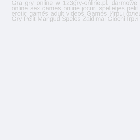
Gra gry online w 123gry-online.pl.
darmowe 
online
sex games online
jocuri
spelletjes
pelit
erotic games
adult videos
Games
Игры
фле
Gry
Pelit
Mangud
Speles
Zaidimai
Giochi
Ігри