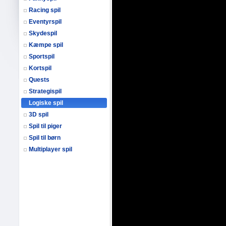
Racing spil
Eventyrspil
Skydespil
Kæmpe spil
Sportspil
Kortspil
Quests
Strategispil
Logiske spil
3D spil
Spil til piger
Spil til børn
Multiplayer spil