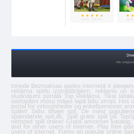
Spillet: 158,061
Spill
Din
Alle rettigh
tonede
Bezmaksas
speles
internetā ir pieejam
reklāma spēļu izstrādātājiem, reklama un s
sludinājumi
portālā Top Reklāma. Tikai labā
sastopāmi mūsu mājas lapā
bišu stropi
. Hos o
portal for virksomheder og enkeltpersoner
ann
spillet! Sidst tilføjet
spil
. De mest populære 
spændende spil.dk. Spill gratis
spill
på TopSpi
nettsted
spill online
! Gratis
annonser
katalog,
and for other users of internet. Play free 
users of internet. Funny an popular online g