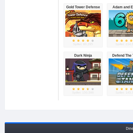
Gold Tower Defense
Adam and E
Spillet: 80,295
Spillet: 214
Dark Ninja
Defend The
Spillet: 150,596
Spillet: 145
Din