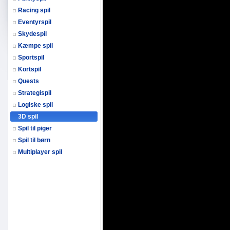
Racing spil
Eventyrspil
Skydespil
Kæmpe spil
Sportspil
Kortspil
Quests
Strategispil
Logiske spil
3D spil
Spil til piger
Spil til børn
Multiplayer spil