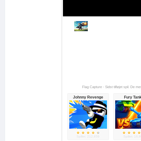
Flag Capture - Sidst tilføjet spil. De m
Johnny Revenge
Fury Tan
Spillet: 212,859
Spillet: 16,